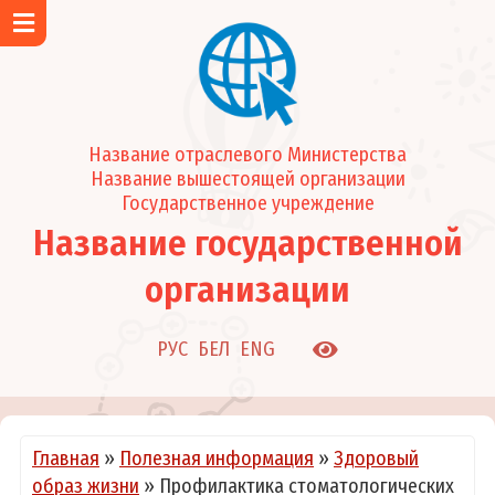
Главная
Об учреждении
Новости и события
Название отраслевого Министерства
Визитка учреждения
Название вышестоящей организации
Структура учреждения
Государственное учреждение
Режим работы
Название государственной
График работы врачей-педиатров участковых
организации
График работы узких специалистов и кабинетов
Задачи и функции
РУС
БЕЛ
ENG
Подчиненные организации
О нас в СМИ
Руководство
Главная
»
Полезная информация
»
Здоровый
Каталог услуг
образ жизни
»
Профилактика стоматологических