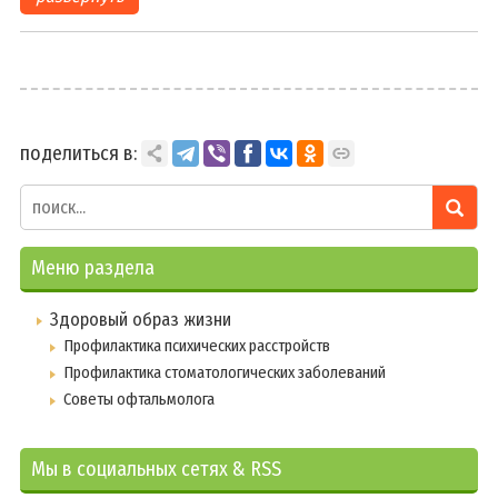
Портал рейтинговой оценки
Е-Паслуга
Контакты
Деятельность
поделиться в:
Наши проекты
Заботливая поликлиника
Зеленая школа
Меню раздела
Спорт для Всех
Здоровый образ жизни
Наши достижения
Профилактика психических расстройств
Предметные олимпиады и НПК
Профилактика стоматологических заболеваний
Конкурсы, выставки и фестивали
Советы офтальмолога
Спортивные соревнования
Мы в социальных сетях & RSS
Шестой школьный день