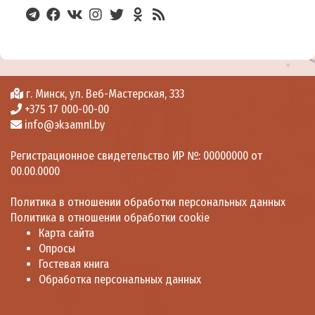
Планы мероприятий
Отчеты по мероприятиям
Организация приема в 1 классы
Границы микрорайона
г. Минск, ул. Веб-Мастерская, 333
Планируемое количество мест
+375 17 000-00-00
info@эkзamпl.by
График приема приемной комиссии
Контакты горячей линии
Регистрационное свидетельство ИР №: 00000000 от
Перечень документов
00.00.0000
Будущему первокласснику
Политика в отношении обработки персональных данных
Платные услуги
Политика в отношении обработки cookie
Карта сайта
Гидротерапия
Опросы
Массаж
Гостевая книга
Обработка персональных данных
Лечебная физкультура
Профориентация