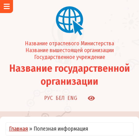
Главная
Об учреждении
Новости и события
Название отраслевого Министерства
Визитка учреждения
Название вышестоящей организации
Структура учреждения
Государственное учреждение
Режим работы
Название государственной
График работы врачей-педиатров участковых
организации
График работы узких специалистов и кабинетов
Задачи и функции
РУС
БЕЛ
ENG
Подчиненные организации
О нас в СМИ
Руководство
Главная
»
Полезная информация
Каталог услуг