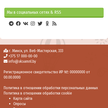
Планы мероприятий
Отчеты по мероприятиям
Мы в социальных сетях & RSS
Организация приема в 1 классы
Границы микрорайона
Планируемое количество мест
График приема приемной комиссии
Контакты горячей линии
г. Минск, ул. Веб-Мастерская, 333
+375 17 000-00-00
Перечень документов
info@эkзamпl.by
Будущему первокласснику
Регистрационное свидетельство ИР №: 00000000 от
Платные услуги
00.00.0000
Гидротерапия
Политика в отношении обработки персональных данных
Массаж
Политика в отношении обработки cookie
Лечебная физкультура
Карта сайта
Опросы
Профориентация