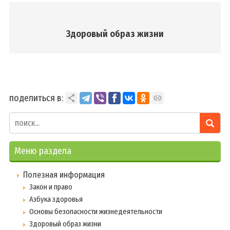
Портал рейтинговой оценки
Е-Паслуга
Здоровый образ жизни
Контакты
Деятельность
Наши проекты
поделиться в:
Заботливая поликлиника
Зеленая школа
Спорт для Всех
Меню раздела
Наши достижения
Предметные олимпиады и НПК
Полезная информация
Конкурсы, выставки и фестивали
Закон и право
Спортивные соревнования
Азбука здоровья
Основы безопасности жизнедеятельности
Шестой школьный день
Здоровый образ жизни