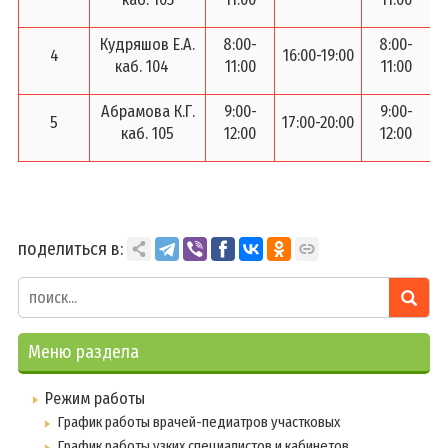
Портал рейтинговой оценки
Е-Паслуга
Кудряшов Е.А.
8:00-
8:00-
4
16:00-19:00
1
каб. 104
11:00
11:00
Контакты
Абрамова К.Г.
9:00-
9:00-
5
17:00-20:00
1
Деятельность
каб. 105
12:00
12:00
Наши проекты
Заботливая поликлиника
Зеленая школа
поделиться в:
Спорт для Всех
Наши достижения
Предметные олимпиады и НПК
Меню раздела
Конкурсы, выставки и фестивали
Спортивные соревнования
Режим работы
График работы врачей-педиатров участковых
Шестой школьный день
График работы узких специалистов и кабинетов