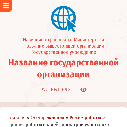
Главная
Об учреждении
Новости и события
Название отраслевого Министерства
Визитка учреждения
Название вышестоящей организации
Структура учреждения
Государственное учреждение
Режим работы
Название государственной
График работы врачей-педиатров участковых
организации
График работы узких специалистов и кабинетов
Задачи и функции
РУС
БЕЛ
ENG
Подчиненные организации
О нас в СМИ
Руководство
Главная
»
Об учреждении
»
Режим работы
»
Каталог услуг
График работы врачей-педиатров участковых