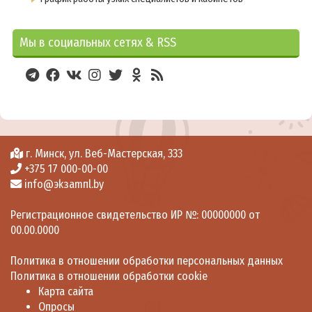
Планы мероприятий
Отчеты по мероприятиям
Мы в социальных сетях & RSS
Организация приема в 1 классы
Границы микрорайона
Планируемое количество мест
График приема приемной комиссии
Контакты горячей линии
г. Минск, ул. Веб-Мастерская, 333
Перечень документов
+375 17 000-00-00
info@эkзamпl.by
Будущему первокласснику
Регистрационное свидетельство ИР №: 00000000 от
Платные услуги
00.00.0000
Гидротерапия
Массаж
Политика в отношении обработки персональных данных
Политика в отношении обработки cookie
Лечебная физкультура
Карта сайта
Опросы
Профориентация