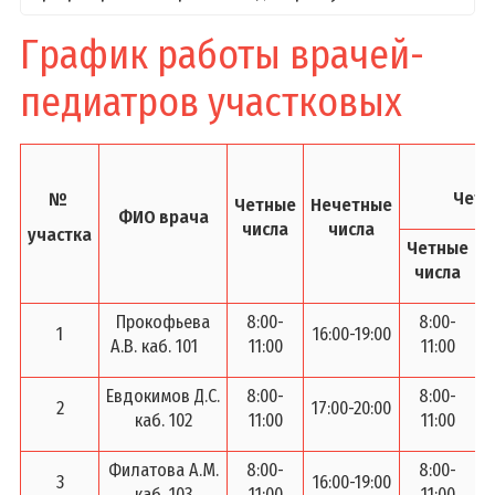
Фотогалереи
График работы врачей-
Профсоюз
педиатров участковых
Приемная
Задать вопрос
График работы администрации
Четв
№
Четные
Нечетные
ФИО врача
числа
числа
Административные процедуры
участка
Четные
Н
График и порядок личного приема
числа
Популярные обращения
Прокофьева
8:00-
8:00-
1
16:00-19:00
1
Порядок рассмотрения обращений
А.В. каб. 101
11:00
11:00
Электронное обращение
Евдокимов Д.С.
8:00-
8:00-
Горячие линии, служба доверия, справочная
2
17:00-20:00
1
каб. 102
11:00
11:00
служба
Вышестоящие организации
Филатова А.М.
8:00-
8:00-
3
16:00-19:00
1
каб. 103
11:00
11:00