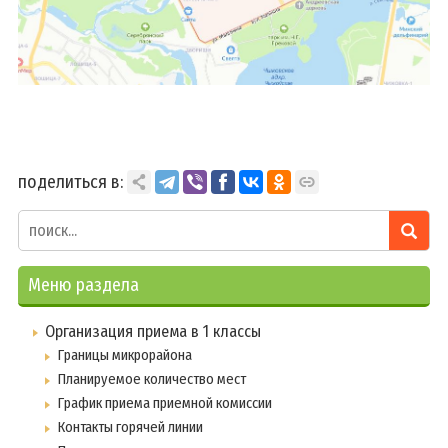
Планы мероприятий
Отчеты по мероприятиям
Организация приема в 1 классы
Границы микрорайона
Планируемое количество мест
График приема приемной комиссии
поделиться в:
Контакты горячей линии
Перечень документов
Будущему первокласснику
Меню раздела
Платные услуги
Организация приема в 1 классы
Гидротерапия
Границы микрорайона
Массаж
Планируемое количество мест
Лечебная физкультура
График приема приемной комиссии
Контакты горячей линии
Профориентация