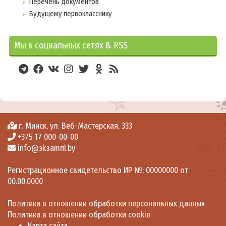
Перечень документов
Знаменитые выпускники
Будущему первокласснику
Обработка персональных данных
Мы в социальных сетях & RSS
Информационно-разъяснительная работа
Государственная символика
2026 - Год белорусской женщины
2025 - Год благоустройства
2024 – Год качества
г. Минск, ул. Веб-Мастерская, 333
+375 17 000-00-00
Полезная информация
info@эkзamпl.by
Закон и право
Регистрационное свидетельство ИР №: 00000000 от
Азбука здоровья
00.00.0000
Основы безопасности жизнедеятельности
Политика в отношении обработки персональных данных
Здоровый образ жизни
Политика в отношении обработки cookie
Профилактика психических расстройств
Карта сайта