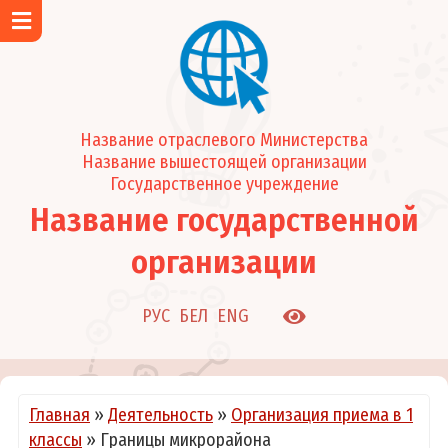
Главная
Об учреждении
Новости и события
Название отраслевого Министерства
Визитка учреждения
Название вышестоящей организации
Структура учреждения
Государственное учреждение
Режим работы
Название государственной
График работы врачей-педиатров участковых
организации
График работы узких специалистов и кабинетов
Задачи и функции
РУС
БЕЛ
ENG
Подчиненные организации
О нас в СМИ
Руководство
Главная
»
Деятельность
»
Организация приема в 1
Каталог услуг
классы
»
Границы микрорайона