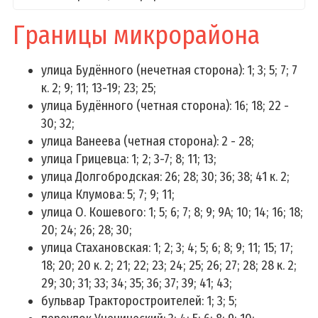
Фотогалереи
Границы микрорайона
Профсоюз
улица Будённого (нечетная сторона): 1; 3; 5; 7; 7
Приемная
к. 2; 9; 11; 13-19;
23; 25;
Задать вопрос
улица Будённого (четная сторона): 16; 18; 22 -
30; 32;
График работы администрации
улица Ванеева (четная сторона): 2 - 28;
Административные процедуры
улица Грицевца: 1; 2; 3-7; 8; 11; 13;
График и порядок личного приема
улица Долгобродская: 26; 28; 30; 36; 38; 41 к. 2;
улица Клумова: 5; 7; 9; 11;
Популярные обращения
улица О. Кошевого: 1; 5; 6; 7; 8; 9; 9А; 10; 14; 16; 18;
Порядок рассмотрения обращений
20; 24; 26; 28; 30;
Электронное обращение
улица Стахановская: 1; 2; 3; 4; 5; 6; 8; 9; 11; 15; 17;
Горячие линии, служба доверия, справочная
18; 20; 20 к. 2;
21; 22; 23; 24; 25; 26; 27; 28; 28 к. 2;
служба
29; 30; 31; 33; 34; 35; 36; 37; 39;
41; 43;
Вышестоящие организации
бульвар Тракторостроителей: 1; 3; 5;