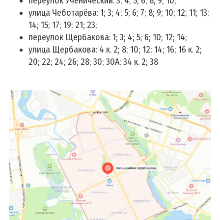
переулок Ученический: 3; 4; 5; 6; 8; 9; 10;
Портал рейтинговой оценки
улица Чеботарёва: 1; 3; 4; 5; 6; 7; 8; 9; 10; 12; 11; 13;
Е-Паслуга
14; 15; 17; 19; 21;
23;
Контакты
переулок Щербакова: 1; 3; 4; 5; 6; 10; 12; 14;
улица Щербакова: 4 к. 2; 8; 10; 12; 14; 16; 16 к. 2;
20; 22; 24;
26; 28; 30; 30А; 34 к. 2; 38
Деятельность
Наши проекты
Заботливая поликлиника
Зеленая школа
Спорт для Всех
Наши достижения
Предметные олимпиады и НПК
Конкурсы, выставки и фестивали
Спортивные соревнования
Шестой школьный день